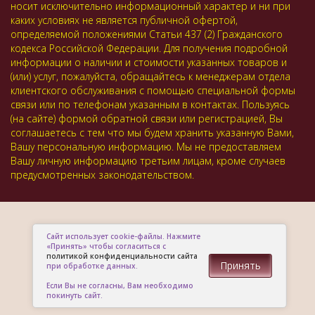
носит исключительно информационный характер и ни при
каких условиях не является публичной офертой,
определяемой положениями Статьи 437 (2) Гражданского
кодекса Российской Федерации. Для получения подробной
информации о наличии и стоимости указанных товаров и
(или) услуг, пожалуйста, обращайтесь к менеджерам отдела
клиентского обслуживания с помощью специальной формы
связи или по телефонам указанным в контактах. Пользуясь
(на сайте) формой обратной связи или регистрацией, Вы
соглашаетесь с тем что мы будем хранить указанную Вами,
Вашу персональную информацию. Мы не предоставляем
Вашу личную информацию третьим лицам, кроме случаев
предусмотренных законодательством.
Сайт использует cookie-файлы. Нажмите
«Принять» чтобы согласиться с
политикой конфиденциальности сайта
Принять
при обработке данных.
Если Вы не согласны, Вам необходимо
покинуть сайт.