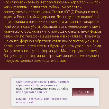
носит исключительно информационный характер и ни при
каких условиях не является публичной офертой,
определяемой положениями Статьи 437 (2) Гражданского
кодекса Российской Федерации. Для получения подробной
информации о наличии и стоимости указанных товаров и
(или) услуг, пожалуйста, обращайтесь к менеджерам отдела
клиентского обслуживания с помощью специальной формы
связи или по телефонам указанным в контактах. Пользуясь
(на сайте) формой обратной связи или регистрацией, Вы
соглашаетесь с тем что мы будем хранить указанную Вами,
Вашу персональную информацию. Мы не предоставляем
Вашу личную информацию третьим лицам, кроме случаев
предусмотренных законодательством.
Сайт использует cookie-файлы. Нажмите
«Принять» чтобы согласиться с
политикой конфиденциальности сайта
Принять
при обработке данных.
Если Вы не согласны, Вам необходимо
покинуть сайт.