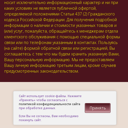
носит исключительно информационный характер и ни при
каких условиях не является публичной офертой,
определяемой положениями Статьи 437 (2) Гражданского
кодекса Российской Федерации. Для получения подробной
информации о наличии и стоимости указанных товаров и
(или) услуг, пожалуйста, обращайтесь к менеджерам отдела
клиентского обслуживания с помощью специальной формы
связи или по телефонам указанным в контактах. Пользуясь
(на сайте) формой обратной связи или регистрацией, Вы
соглашаетесь с тем что мы будем хранить указанную Вами,
Вашу персональную информацию. Мы не предоставляем
Вашу личную информацию третьим лицам, кроме случаев
предусмотренных законодательством.
Сайт использует cookie-файлы. Нажмите
«Принять» чтобы согласиться с
политикой конфиденциальности сайта
Принять
при обработке данных.
Если Вы не согласны, Вам необходимо
покинуть сайт.