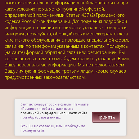
носит исключительно информационный характер и ни при
каких условиях не является публичной офертой,
определяемой положениями Статьи 437 (2) Гражданского
кодекса Российской Федерации. Для получения подробной
информации о наличии и стоимости указанных товаров и
(или) услуг, пожалуйста, обращайтесь к менеджерам отдела
клиентского обслуживания с помощью специальной формы
связи или по телефонам указанным в контактах. Пользуясь
(на сайте) формой обратной связи или регистрацией, Вы
соглашаетесь с тем что мы будем хранить указанную Вами,
Вашу персональную информацию. Мы не предоставляем
Вашу личную информацию третьим лицам, кроме случаев
предусмотренных законодательством.
Сайт использует cookie-файлы. Нажмите
«Принять» чтобы согласиться с
политикой конфиденциальности сайта
Принять
при обработке данных.
Если Вы не согласны, Вам необходимо
покинуть сайт.