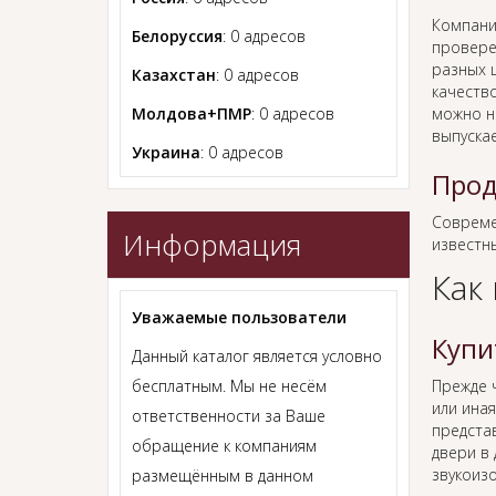
Компани
Белоруссия
: 0 адресов
провере
разных ц
Казахстан
: 0 адресов
качеств
Молдова+ПМР
: 0 адресов
можно н
выпуска
Украина
: 0 адресов
Прод
Совреме
Информация
известн
Как
Уважаемые пользователи
Купи
Данный каталог является условно
бесплатным. Мы не несём
Прежде
или иная
ответственности за Ваше
предста
обращение к компаниям
двери в
звукоиз
размещённым в данном