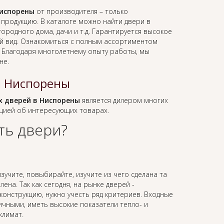
испорены
от производителя – только
родукцию. В каталоге можно найти двери в
ородного дома, дачи и т.д. Гарантируется высокое
ий вид. Ознакомиться с полным ассортиментом
. Благодаря многолетнему опыту работы, мы
не.
й Ниспорены
 дверей в Ниспорены
является дилером многих
цией об интересующих товарах.
ть двери?
зучите, повыбирайте, изучите из чего сделана та
ена. Так как сегодня, на рынке дверей -
онструкцию, нужно учесть ряд критериев. Входные
ичными, иметь высокие показатели тепло- и
климат.