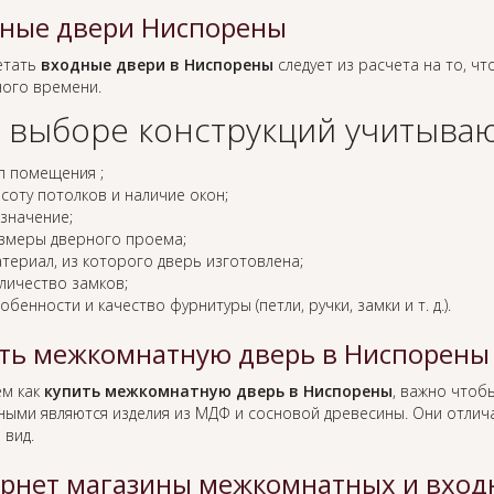
ные двери Ниспорены
етать
входные двери в Ниспорены
следует из расчета на то, чт
ного времени.
 выборе конструкций учитываю
п помещения ;
соту потолков и наличие окон;
значение;
змеры дверного проема;
териал, из которого дверь изготовлена;
личество замков;
обенности и качество фурнитуры (петли, ручки, замки и т. д.).
ть межкомнатную дверь в Ниспорены
ем как
купить межкомнатную дверь в Ниспорены
, важно чтобы
ными являются изделия из МДФ и сосновой древесины. Они отлича
 вид.
рнет магазины межкомнатных и вход