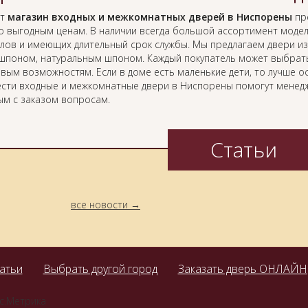
ет
магазин входных и межкомнатных дверей в Ниспорены
пре
о выгодным ценам. В наличии всегда большой ассортимент модел
лов и имеющих длительный срок службы. Мы предлагаем двери из
ошпоном, натуральным шпоном. Каждый покупатель может выбрать
вым возможностям. Если в доме есть маленькие дети, то лучше о
сти входные и межкомнатные двери в Ниспорены помогут менедж
ым с заказом вопросам.
Статьи
все новости
атьи
Выбрать другой город
Заказать дверь ОНЛАЙН