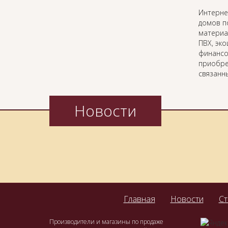
Интерн
домов п
материа
ПВХ, эк
финансо
приобре
связанн
Новости
Главная
Новости
Ст
Производители и магазины по продаже