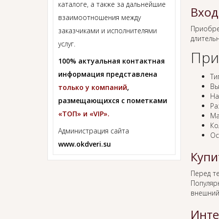
каталоге, а также за дальнейшие
Вход
взаимоотношения между
Приобр
заказчиками и исполнителями
длитель
услуг.
При
100% актуальная контактная
информация представлена
Ти
Вы
только у компаний
,
На
размещающихся с пометками
Ра
«ТОП» и «VIP».
Ма
Ко
Администрация сайта
Ос
www.okdveri.su
Купи
Перед т
Популяр
внешний
Инте