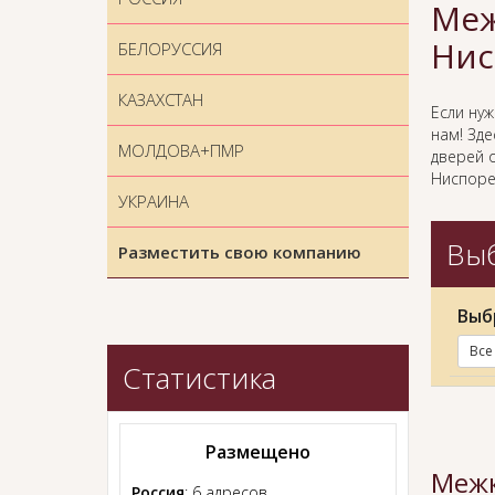
Меж
Нис
БЕЛОРУССИЯ
КАЗАХСТАН
Если ну
нам! Зд
МОЛДОВА+ПМР
дверей 
Ниспоре
УКРАИНА
Выб
Разместить свою компанию
Выб
Все
Статистика
Размещено
Межк
Россия
: 6 адресов