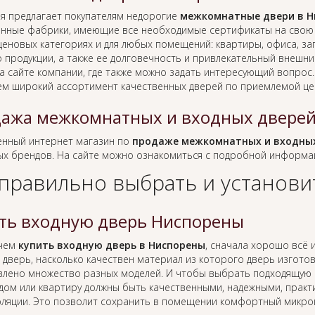
я предлагает покупателям недорогие
межкомнатные двери в Н
нные фабрики, имеющие все необходимые сертификаты на свою п
еновых категориях и для любых помещений: квартиры, офиса, заг
о продукции, а также ее долговечность и привлекательный внешн
а сайте компании, где также можно задать интересующий вопрос
ем широкий ассортимент качественных дверей по приемлемой це
ажа межкомнатных и входных двере
нный интернет магазин по
продаже межкомнатных и входных
ых брендов. На сайте можно ознакомиться с подробной информа
 правильно выбрать и установи
ть входную дверь Ниспорены
 чем
купить входную дверь в Ниспорены
, сначала хорошо всё и
 дверь, насколько качествен материал из которого дверь изготовл
влено множество разных моделей. И чтобы выбрать подходящую к
 дом или квартиру должны быть качественными, надежными, практ
оляции. Это позволит сохранить в помещении комфортный микро