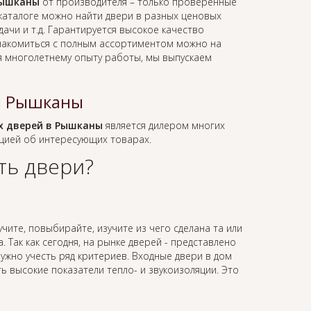
Рышканы
от производителя – только проверенные
каталоге можно найти двери в разных ценовых
ачи и т.д. Гарантируется высокое качество
знакомиться с полным ассортиментом можно на
я многолетнему опыту работы, мы выпускаем
й Рышканы
 дверей в Рышканы
является дилером многих
цией об интересующих товарах.
ть двери?
учите, повыбирайте, изучите из чего сделана та или
 Так как сегодня, на рынке дверей - представлено
жно учесть ряд критериев. Входные двери в дом
 высокие показатели тепло- и звукоизоляции. Это