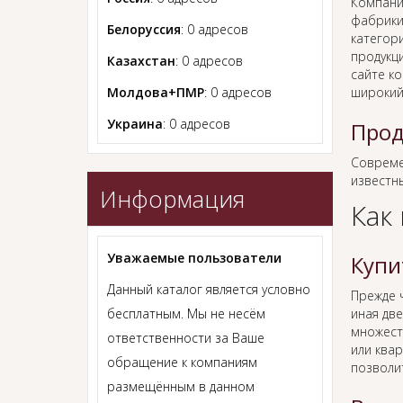
Компани
фабрики
Белоруссия
: 0 адресов
категори
продукц
Казахстан
: 0 адресов
сайте к
Молдова+ПМР
: 0 адресов
широкий
Украина
: 0 адресов
Прод
Совреме
известн
Информация
Как
Уважаемые пользователи
Купи
Данный каталог является условно
Прежде
бесплатным. Мы не несём
иная две
множест
ответственности за Ваше
или ква
обращение к компаниям
позволи
размещённым в данном