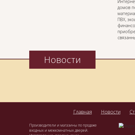
Интерн
домов п
материа
ПВХ, эк
финансо
приобре
связанн
Новости
Главная
Новости
Ст
Производители и магазины по продаже
входных и межкомнатных дверей.