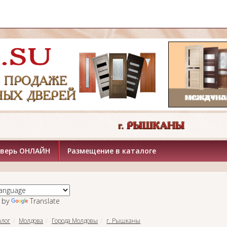
дверь ОНЛАЙН
Размещение в каталоге
 by
Translate
алог
Молдова
Города Молдовы
г. Рышканы