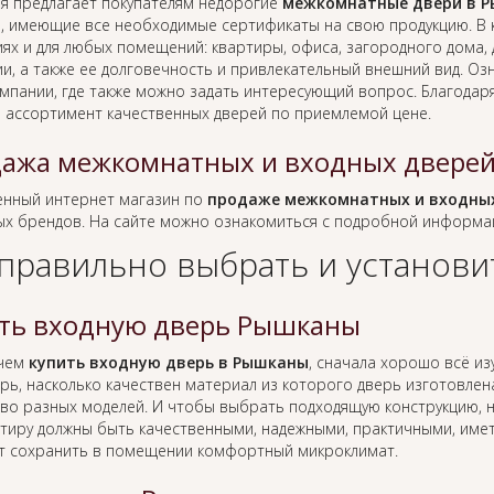
я предлагает покупателям недорогие
межкомнатные двери в 
, имеющие все необходимые сертификаты на свою продукцию. В 
ях и для любых помещений: квартиры, офиса, загородного дома, д
ии, а также ее долговечность и привлекательный внешний вид. О
омпании, где также можно задать интересующий вопрос. Благодар
 ассортимент качественных дверей по приемлемой цене.
ажа межкомнатных и входных двере
нный интернет магазин по
продаже межкомнатных и входных
ых брендов. На сайте можно ознакомиться с подробной информа
 правильно выбрать и установи
ть входную дверь Рышканы
 чем
купить входную дверь в Рышканы
, сначала хорошо всё из
рь, насколько качествен материал из которого дверь изготовлена.
во разных моделей. И чтобы выбрать подходящую конструкцию, ну
ртиру должны быть качественными, надежными, практичными, иметь
т сохранить в помещении комфортный микроклимат.