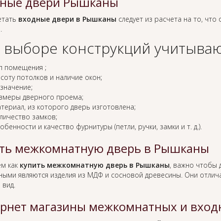
ные двери Рышканы
етать
входные двери в Рышканы
следует из расчета на то, что
.
 выборе конструкций учитываю
п помещения ;
соту потолков и наличие окон;
значение;
змеры дверного проема;
териал, из которого дверь изготовлена;
личество замков;
обенности и качество фурнитуры (петли, ручки, замки и т. д.).
ть межкомнатную дверь в Рышканы
ем как
купить межкомнатную дверь в Рышканы
, важно чтобы 
ными являются изделия из МДФ и сосновой древесины. Они отлича
 вид.
рнет магазины межкомнатных и вхо