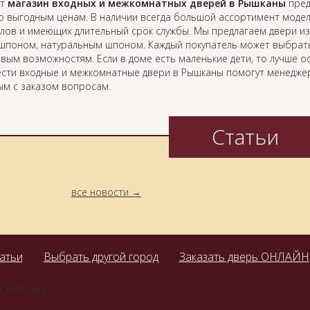
ет
магазин входных и межкомнатных дверей в Рышканы
пред
о выгодным ценам. В наличии всегда большой ассортимент модел
лов и имеющих длительный срок службы. Мы предлагаем двери из
ошпоном, натуральным шпоном. Каждый покупатель может выбрать
вым возможностям. Если в доме есть маленькие дети, то лучше о
сти входные и межкомнатные двери в Рышканы помогут менеджер
ым с заказом вопросам.
Статьи
все новости
атьи
Выбрать другой город
Заказать дверь ОНЛАЙН