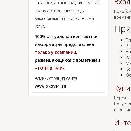
Вход
каталоге, а также за дальнейшие
взаимоотношения между
Приобр
времени
заказчиками и исполнителями
При
услуг.
100% актуальная контактная
Ти
информация представлена
Вы
На
только у компаний
,
Ра
размещающихся с пометками
Ма
«ТОП» и «VIP».
Ко
Ос
Администрация сайта
Купи
www.okdveri.su
Перед т
Популяр
внешний
Инте