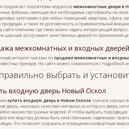
я предлагает покупателям недорогие
межкомнатные двери в Н
нные фабрики, имеющие все необходимые сертификаты на свою п
еновых категориях и для любых помещений: квартиры, офиса, заг
о продукции, а также ее долговечность и привлекательный внешн
а сайте компании, где также можно задать интересующий вопрос
ем широкий ассортимент качественных дверей по приемлемой це
ажа межкомнатных и входных дверей
нный интернет магазин по
продаже межкомнатных и входных
известных брендов. На сайте можно ознакомиться с подробной 
 правильно выбрать и установи
ть входную дверь Новый Оскол
 чем
купить входную дверь в Новом Осколе
, сначала хорошо в
ная дверь, насколько качествен материал из которого дверь изгото
влено множество разных моделей. И чтобы выбрать подходящую к
 дом или квартиру должны быть качественными, надежными, практ
оляции. Это позволит сохранить в помещении комфортный микро