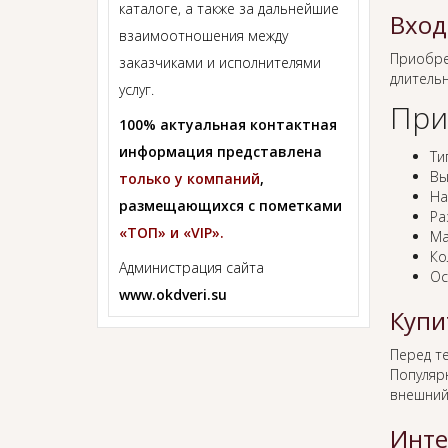
каталоге, а также за дальнейшие
Вход
взаимоотношения между
Приобр
заказчиками и исполнителями
длитель
услуг.
При
100% актуальная контактная
информация представлена
Ти
Вы
только у компаний
,
На
размещающихся с пометками
Ра
«ТОП» и «VIP».
Ма
Ко
Администрация сайта
Ос
www.okdveri.su
Купи
Перед т
Популяр
внешний
Инте