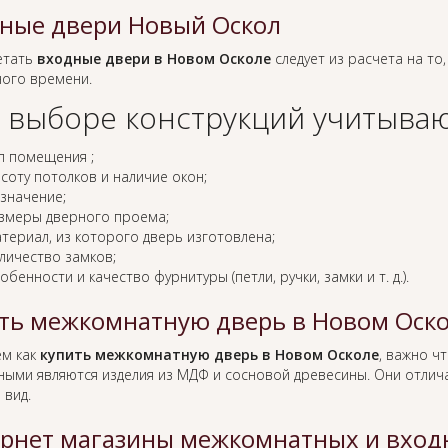
ные двери Новый Оскол
етать
входные двери в Новом Осколе
следует из расчета на то,
ного времени.
 выборе конструкций учитываю
п помещения ;
соту потолков и наличие окон;
значение;
змеры дверного проема;
териал, из которого дверь изготовлена;
личество замков;
обенности и качество фурнитуры (петли, ручки, замки и т. д.).
ть межкомнатную дверь в Новом Оск
ем как
купить межкомнатную дверь в Новом Осколе
, важно ч
ными являются изделия из МДФ и сосновой древесины. Они отлича
 вид.
рнет магазины межкомнатных и вход