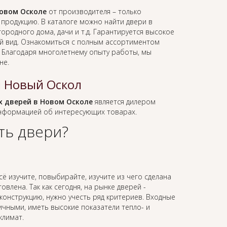
овом Осколе
от производителя – только
родукцию. В каталоге можно найти двери в
ородного дома, дачи и т.д. Гарантируется высокое
ий вид. Ознакомиться с полным ассортиментом
. Благодаря многолетнему опыту работы, мы
не.
 Новый Оскол
 дверей в Новом Осколе
является дилером
информацией об интересующих товарах.
ть двери?
сё изучите, повыбирайте, изучите из чего сделана
влена. Так как сегодня, на рынке дверей -
онструкцию, нужно учесть ряд критериев. Входные
ичными, иметь высокие показатели тепло- и
климат.