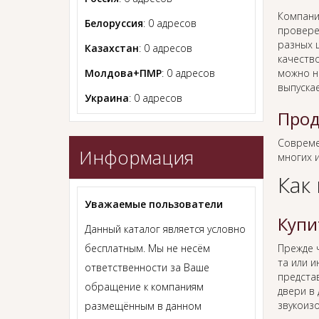
Компани
Белоруссия
: 0 адресов
провере
разных ц
Казахстан
: 0 адресов
качеств
Молдова+ПМР
: 0 адресов
можно н
выпуска
Украина
: 0 адресов
Прод
Совреме
Информация
многих 
Как
Уважаемые пользователи
Купи
Данный каталог является условно
бесплатным. Мы не несём
Прежде
та или и
ответственности за Ваше
предста
обращение к компаниям
двери в
звукоиз
размещённым в данном