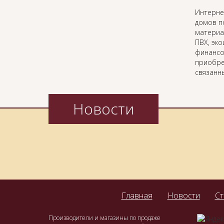
Интерн
домов п
материа
ПВХ, эк
финансо
приобре
связанн
Новости
Главная
Новости
Ст
Производители и магазины по продаже