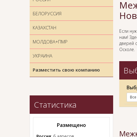
Меж
Нов
БЕЛОРУССИЯ
КАЗАХСТАН
Если ну
нам! Зд
МОЛДОВА+ПМР
дверей 
Осколе.
УКРАИНА
Выб
Разместить свою компанию
Выб
Все
Статистика
Размещено
Межк
Россия
: 6 адресов