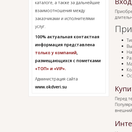
Вход
каталоге, а также за дальнейшие
взаимоотношения между
Приобр
длитель
заказчиками и исполнителями
При
услуг.
100% актуальная контактная
Ти
информация представлена
Вы
На
только у компаний
,
Ра
размещающихся с пометками
Ма
«ТОП» и «VIP».
Ко
Ос
Администрация сайта
Купи
www.okdveri.su
Перед т
Популяр
внешний
Инте