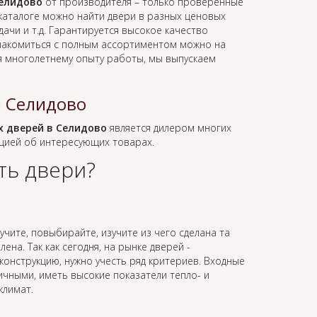
елидово
от производителя – только проверенные
каталоге можно найти двери в разных ценовых
ачи и т.д. Гарантируется высокое качество
знакомиться с полным ассортиментом можно на
я многолетнему опыту работы, мы выпускаем
 Селидово
 дверей в Селидово
является дилером многих
цией об интересующих товарах.
ть двери?
учите, повыбирайте, изучите из чего сделана та
ена. Так как сегодня, на рынке дверей -
онструкцию, нужно учесть ряд критериев. Входные
ичными, иметь высокие показатели тепло- и
климат.