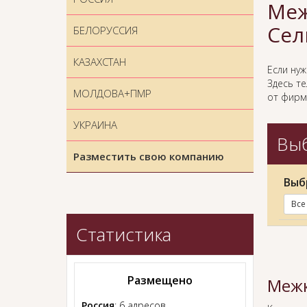
Меж
Сел
БЕЛОРУССИЯ
КАЗАХСТАН
Если ну
Здесь т
МОЛДОВА+ПМР
от фирм
УКРАИНА
Выб
Разместить свою компанию
Выб
Все
Статистика
Размещено
Межк
Россия
: 6 адресов