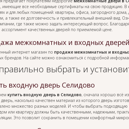
я предлагает покупателям недорогие
межкомнатные двери в С
, имеющие все необходимые сертификаты на свою продукцию. В 
ях и для любых помещений: квартиры, офиса, загородного дома, д
ии, а также ее долговечность и привлекательный внешний вид. О
омпании, где также можно задать интересующий вопрос. Благодар
 ассортимент качественных дверей по приемлемой цене.
ажа межкомнатных и входных дверей
нный интернет магазин по
продаже межкомнатных и входных
ых брендов. На сайте можно ознакомиться с подробной информа
 правильно выбрать и установи
ть входную дверь Селидово
 чем
купить входную дверь в Селидово
, сначала хорошо всё из
 дверь, насколько качествен материал из которого дверь изготовл
влено множество разных моделей. И чтобы выбрать подходящую к
 дом или квартиру должны быть качественными, надежными, практ
оляции. Это позволит сохранить в помещении комфортный микро