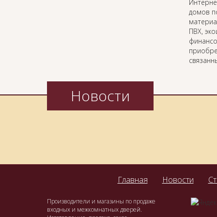
Интерн
домов п
материа
ПВХ, эк
финансо
приобре
связанн
Новости
Главная
Новости
Ст
Производители и магазины по продаже
входных и межкомнатных дверей.