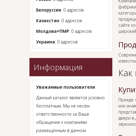
Компани
фабрики
Белоруссия
: 0 адресов
категори
продукц
Казахстан
: 0 адресов
сайте к
Молдова+ПМР
: 0 адресов
широкий
Украина
: 0 адресов
Прод
Совреме
известн
Информация
Как
Уважаемые пользователи
Купи
Данный каталог является условно
Прежде
бесплатным. Мы не несём
или иная
предста
ответственности за Ваше
двери в
обращение к компаниям
звукоиз
размещённым в данном