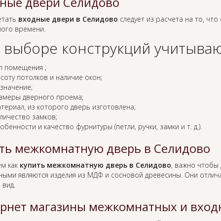
ные двери Селидово
етать
входные двери в Селидово
следует из расчета на то, что
ного времени.
 выборе конструкций учитываю
п помещения ;
соту потолков и наличие окон;
значение;
змеры дверного проема;
териал, из которого дверь изготовлена;
личество замков;
обенности и качество фурнитуры (петли, ручки, замки и т. д.).
ть межкомнатную дверь в Селидово
ем как
купить межкомнатную дверь в Селидово
, важно чтобы 
ными являются изделия из МДФ и сосновой древесины. Они отлича
 вид.
рнет магазины межкомнатных и вход