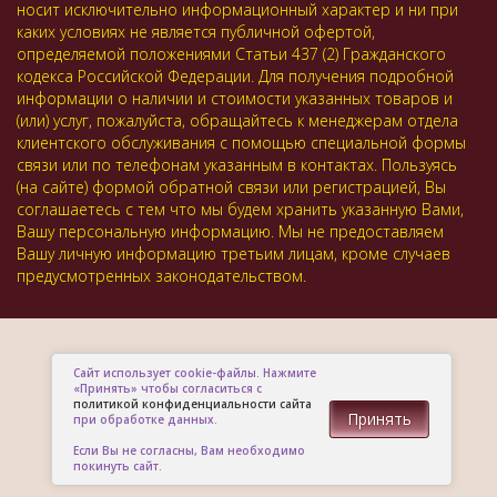
носит исключительно информационный характер и ни при
каких условиях не является публичной офертой,
определяемой положениями Статьи 437 (2) Гражданского
кодекса Российской Федерации. Для получения подробной
информации о наличии и стоимости указанных товаров и
(или) услуг, пожалуйста, обращайтесь к менеджерам отдела
клиентского обслуживания с помощью специальной формы
связи или по телефонам указанным в контактах. Пользуясь
(на сайте) формой обратной связи или регистрацией, Вы
соглашаетесь с тем что мы будем хранить указанную Вами,
Вашу персональную информацию. Мы не предоставляем
Вашу личную информацию третьим лицам, кроме случаев
предусмотренных законодательством.
Сайт использует cookie-файлы. Нажмите
«Принять» чтобы согласиться с
политикой конфиденциальности сайта
Принять
при обработке данных.
Если Вы не согласны, Вам необходимо
покинуть сайт.