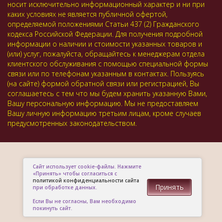
носит исключительно информационный характер и ни при
каких условиях не является публичной офертой,
определяемой положениями Статьи 437 (2) Гражданского
кодекса Российской Федерации. Для получения подробной
информации о наличии и стоимости указанных товаров и
(или) услуг, пожалуйста, обращайтесь к менеджерам отдела
клиентского обслуживания с помощью специальной формы
связи или по телефонам указанным в контактах. Пользуясь
(на сайте) формой обратной связи или регистрацией, Вы
соглашаетесь с тем что мы будем хранить указанную Вами,
Вашу персональную информацию. Мы не предоставляем
Вашу личную информацию третьим лицам, кроме случаев
предусмотренных законодательством.
Сайт использует cookie-файлы. Нажмите
«Принять» чтобы согласиться с
политикой конфиденциальности сайта
Принять
при обработке данных.
Если Вы не согласны, Вам необходимо
покинуть сайт.