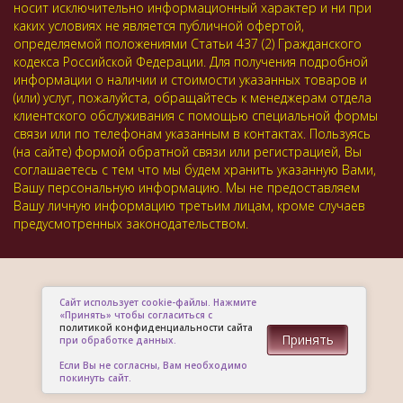
носит исключительно информационный характер и ни при
каких условиях не является публичной офертой,
определяемой положениями Статьи 437 (2) Гражданского
кодекса Российской Федерации. Для получения подробной
информации о наличии и стоимости указанных товаров и
(или) услуг, пожалуйста, обращайтесь к менеджерам отдела
клиентского обслуживания с помощью специальной формы
связи или по телефонам указанным в контактах. Пользуясь
(на сайте) формой обратной связи или регистрацией, Вы
соглашаетесь с тем что мы будем хранить указанную Вами,
Вашу персональную информацию. Мы не предоставляем
Вашу личную информацию третьим лицам, кроме случаев
предусмотренных законодательством.
Сайт использует cookie-файлы. Нажмите
«Принять» чтобы согласиться с
политикой конфиденциальности сайта
Принять
при обработке данных.
Если Вы не согласны, Вам необходимо
покинуть сайт.