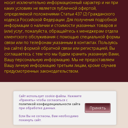
носит исключительно информационный характер и ни при
каких условиях не является публичной офертой,
определяемой положениями Статьи 437 (2) Гражданского
кодекса Российской Федерации. Для получения подробной
информации о наличии и стоимости указанных товаров и
(или) услуг, пожалуйста, обращайтесь к менеджерам отдела
клиентского обслуживания с помощью специальной формы
связи или по телефонам указанным в контактах. Пользуясь
(на сайте) формой обратной связи или регистрацией, Вы
соглашаетесь с тем что мы будем хранить указанную Вами,
Вашу персональную информацию. Мы не предоставляем
Вашу личную информацию третьим лицам, кроме случаев
предусмотренных законодательством.
Сайт использует cookie-файлы. Нажмите
«Принять» чтобы согласиться с
политикой конфиденциальности сайта
Принять
при обработке данных.
Если Вы не согласны, Вам необходимо
покинуть сайт.