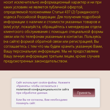
носит исключительно информационный характер и ни при
каких условиях не является публичной офертой,
определяемой положениями Статьи 437 (2) Гражданского
кодекса Российской Федерации. Для получения подробной
информации о наличии и стоимости указанных товаров и
(или) услуг, пожалуйста, обращайтесь к менеджерам отдела
клиентского обслуживания с помощью специальной формы
связи или по телефонам указанным в контактах. Пользуясь
(на сайте) формой обратной связи или регистрацией, Вы
соглашаетесь с тем что мы будем хранить указанную Вами,
Вашу персональную информацию. Мы не предоставляем
Вашу личную информацию третьим лицам, кроме случаев
предусмотренных законодательством.
Сайт использует cookie-файлы. Нажмите
«Принять» чтобы согласиться с
политикой конфиденциальности сайта
Принять
при обработке данных.
Если Вы не согласны, Вам необходимо
покинуть сайт.