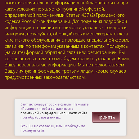
носит исключительно информационный характер и ни при
каких условиях не является публичной офертой,
определяемой положениями Статьи 437 (2) Гражданского
кодекса Российской Федерации. Для получения подробной
информации о наличии и стоимости указанных товаров и
(или) услуг, пожалуйста, обращайтесь к менеджерам отдела
клиентского обслуживания с помощью специальной формы
связи или по телефонам указанным в контактах. Пользуясь
(на сайте) формой обратной связи или регистрацией, Вы
соглашаетесь с тем что мы будем хранить указанную Вами,
Вашу персональную информацию. Мы не предоставляем
Вашу личную информацию третьим лицам, кроме случаев
предусмотренных законодательством.
Сайт использует cookie-файлы. Нажмите
«Принять» чтобы согласиться с
политикой конфиденциальности сайта
Принять
при обработке данных.
Если Вы не согласны, Вам необходимо
покинуть сайт.