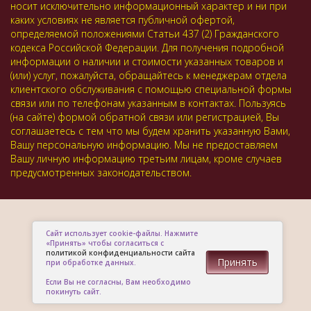
носит исключительно информационный характер и ни при
каких условиях не является публичной офертой,
определяемой положениями Статьи 437 (2) Гражданского
кодекса Российской Федерации. Для получения подробной
информации о наличии и стоимости указанных товаров и
(или) услуг, пожалуйста, обращайтесь к менеджерам отдела
клиентского обслуживания с помощью специальной формы
связи или по телефонам указанным в контактах. Пользуясь
(на сайте) формой обратной связи или регистрацией, Вы
соглашаетесь с тем что мы будем хранить указанную Вами,
Вашу персональную информацию. Мы не предоставляем
Вашу личную информацию третьим лицам, кроме случаев
предусмотренных законодательством.
Сайт использует cookie-файлы. Нажмите
«Принять» чтобы согласиться с
политикой конфиденциальности сайта
Принять
при обработке данных.
Если Вы не согласны, Вам необходимо
покинуть сайт.