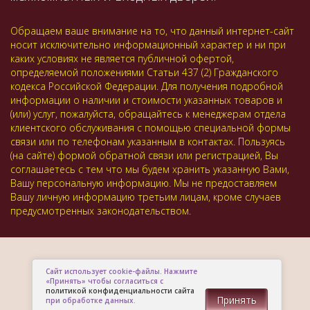
Обращаем ваше внимание на то, что данный интернет-сайт
носит исключительно информационный характер и ни при
каких условиях не является публичной офертой,
определяемой положениями Статьи 437 (2) Гражданского
кодекса Российской Федерации. Для получения подробной
информации о наличии и стоимости указанных товаров и
(или) услуг, пожалуйста, обращайтесь к менеджерам отдела
клиентского обслуживания с помощью специальной формы
связи или по телефонам указанным в контактах. Пользуясь
(на сайте) формой обратной связи или регистрацией, Вы
соглашаетесь с тем что мы будем хранить указанную Вами,
Вашу персональную информацию. Мы не предоставляем
Вашу личную информацию третьим лицам, кроме случаев
предусмотренных законодательством.
Сайт использует cookie-файлы. Нажмите
«Принять» чтобы согласиться с
политикой конфиденциальности сайта
Принять
при обработке данных.