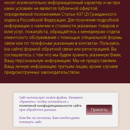
носит исключительно информационный характер и ни при
каких условиях не является публичной офертой,
определяемой положениями Статьи 437 (2) Гражданского
кодекса Российской Федерации. Для получения подробной
информации о наличии и стоимости указанных товаров и
(или) услуг, пожалуйста, обращайтесь к менеджерам отдела
клиентского обслуживания с помощью специальной формы
связи или по телефонам указанным в контактах. Пользуясь
(на сайте) формой обратной связи или регистрацией, Вы
соглашаетесь с тем что мы будем хранить указанную Вами,
Вашу персональную информацию. Мы не предоставляем
Вашу личную информацию третьим лицам, кроме случаев
предусмотренных законодательством.
Сайт использует cookie-файлы. Нажмите
«Принять» чтобы согласиться с
политикой конфиденциальности сайта
Принять
при обработке данных.
Если Вы не согласны, Вам необходимо
покинуть сайт.