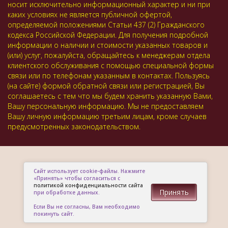
носит исключительно информационный характер и ни при
каких условиях не является публичной офертой,
определяемой положениями Статьи 437 (2) Гражданского
кодекса Российской Федерации. Для получения подробной
информации о наличии и стоимости указанных товаров и
(или) услуг, пожалуйста, обращайтесь к менеджерам отдела
клиентского обслуживания с помощью специальной формы
связи или по телефонам указанным в контактах. Пользуясь
(на сайте) формой обратной связи или регистрацией, Вы
соглашаетесь с тем что мы будем хранить указанную Вами,
Вашу персональную информацию. Мы не предоставляем
Вашу личную информацию третьим лицам, кроме случаев
предусмотренных законодательством.
Сайт использует cookie-файлы. Нажмите
«Принять» чтобы согласиться с
политикой конфиденциальности сайта
Принять
при обработке данных.
Если Вы не согласны, Вам необходимо
покинуть сайт.