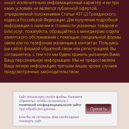
носит исключительно информационный характер и ни при
каких условиях не является публичной офертой,
определяемой положениями Статьи 437 (2) Гражданского
кодекса Российской Федерации. Для получения подробной
информации о наличии и стоимости указанных товаров и
(или) услуг, пожалуйста, обращайтесь к менеджерам отдела
клиентского обслуживания с помощью специальной формы
связи или по телефонам указанным в контактах. Пользуясь
(на сайте) формой обратной связи или регистрацией, Вы
соглашаетесь с тем что мы будем хранить указанную Вами,
Вашу персональную информацию. Мы не предоставляем
Вашу личную информацию третьим лицам, кроме случаев
предусмотренных законодательством.
Сайт использует cookie-файлы. Нажмите
«Принять» чтобы согласиться с
политикой конфиденциальности сайта
Принять
при обработке данных.
Если Вы не согласны, Вам необходимо
покинуть сайт.