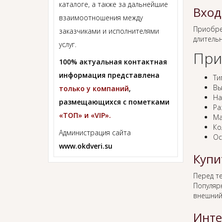
каталоге, а также за дальнейшие
Вход
взаимоотношения между
Приобр
заказчиками и исполнителями
длитель
услуг.
При
100% актуальная контактная
информация представлена
Ти
Вы
только у компаний
,
На
размещающихся с пометками
Ра
«ТОП» и «VIP».
Ма
Ко
Администрация сайта
Ос
www.okdveri.su
Купи
Перед т
Популяр
внешний
Инте