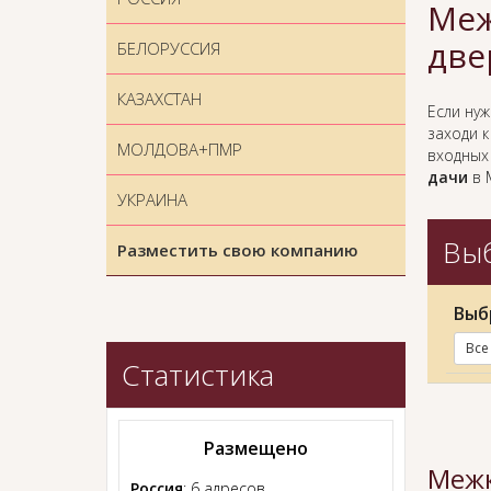
Меж
две
БЕЛОРУССИЯ
КАЗАХСТАН
Если ну
заходи 
МОЛДОВА+ПМР
входных
дачи
в 
УКРАИНА
Выб
Разместить свою компанию
Выб
Все
Статистика
Размещено
Межк
Россия
: 6 адресов