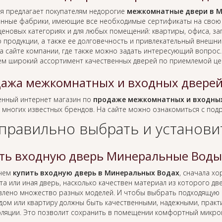
я предлагает покупателям недорогие
межкомнатные двери в М
нные фабрики, имеющие все необходимые сертификаты на свою п
еновых категориях и для любых помещений: квартиры, офиса, заг
о продукции, а также ее долговечность и привлекательный внешн
а сайте компании, где также можно задать интересующий вопрос
ем широкий ассортимент качественных дверей по приемлемой це
ажа межкомнатных и входных двере
нный интернет магазин по
продаже межкомнатных и входных
 многих известных брендов. На сайте можно ознакомиться с по
 правильно выбрать и установи
ть входную дверь Минеральные Воды
 чем
купить входную дверь в Минеральных Водах
, сначала хо
та или иная дверь, насколько качествен материал из которого двер
влено множество разных моделей. И чтобы выбрать подходящую к
 дом или квартиру должны быть качественными, надежными, практ
оляции. Это позволит сохранить в помещении комфортный микро