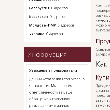
Компани
Белоруссия
: 0 адресов
провере
разных ц
Казахстан
: 0 адресов
качеств
Молдова+ПМР
: 0 адресов
можно н
выпуска
Украина
: 0 адресов
Прод
Совреме
Информация
дилером
Как
Уважаемые пользователи
Купи
Данный каталог является условно
бесплатным. Мы не несём
Прежде
сделана 
ответственности за Ваше
предста
обращение к компаниям
двери в
звукоиз
размещённым в данном