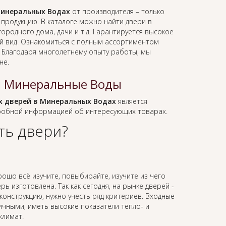
инеральных Водах
от производителя – только
родукцию. В каталоге можно найти двери в
ородного дома, дачи и т.д. Гарантируется высокое
ий вид. Ознакомиться с полным ассортиментом
. Благодаря многолетнему опыту работы, мы
не.
й Минеральные Воды
 дверей в Минеральных Водах
является
дробной информацией об интересующих товарах.
ть двери?
рошо всё изучите, повыбирайте, изучите из чего
ь изготовлена. Так как сегодня, на рынке дверей -
онструкцию, нужно учесть ряд критериев. Входные
ичными, иметь высокие показатели тепло- и
климат.