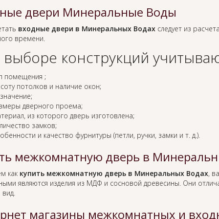
ные двери Минеральные Воды
етать
входные двери в Минеральных Водах
следует из расчета
ного времени.
 выборе конструкций учитываю
п помещения ;
соту потолков и наличие окон;
значение;
змеры дверного проема;
териал, из которого дверь изготовлена;
личество замков;
обенности и качество фурнитуры (петли, ручки, замки и т. д.).
ть межкомнатную дверь в Минеральн
ем как
купить межкомнатную дверь в Минеральных Водах
, в
ными являются изделия из МДФ и сосновой древесины. Они отлича
 вид.
рнет магазины межкомнатных и вход