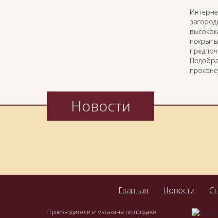
Интерн
загород
высокок
покрыты
предпоч
Подобра
проконс
Новости
Главная
Новости
Ст
Производители и магазины по продаже