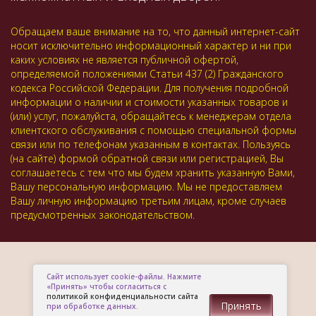
Обращаем ваше внимание на то, что данный интернет-сайт
носит исключительно информационный характер и ни при
каких условиях не является публичной офертой,
определяемой положениями Статьи 437 (2) Гражданского
кодекса Российской Федерации. Для получения подробной
информации о наличии и стоимости указанных товаров и
(или) услуг, пожалуйста, обращайтесь к менеджерам отдела
клиентского обслуживания с помощью специальной формы
связи или по телефонам указанным в контактах. Пользуясь
(на сайте) формой обратной связи или регистрацией, Вы
соглашаетесь с тем что мы будем хранить указанную Вами,
Вашу персональную информацию. Мы не предоставляем
Вашу личную информацию третьим лицам, кроме случаев
предусмотренных законодательством.
Сайт использует cookie-файлы. Нажмите
«Принять» чтобы согласиться с
политикой конфиденциальности сайта
Принять
при обработке данных.