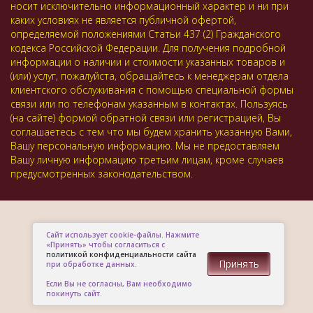
носит исключительно информационный характер и ни при
каких условиях не является публичной офертой,
определяемой положениями Статьи 437 (2) Гражданского
кодекса Российской Федерации. Для получения подробной
информации о наличии и стоимости указанных товаров и
(или) услуг, пожалуйста, обращайтесь к менеджерам отдела
клиентского обслуживания с помощью специальной формы
связи или по телефонам указанным в контактах. Пользуясь
(на сайте) формой обратной связи или регистрацией, Вы
соглашаетесь с тем что мы будем хранить указанную Вами,
Вашу персональную информацию. Мы не предоставляем
Вашу личную информацию третьим лицам, кроме случаев
предусмотренных законодательством.
Сайт использует cookie-файлы. Нажмите
«Принять» чтобы согласиться с
политикой конфиденциальности сайта
Принять
при обработке данных.
Если Вы не согласны, Вам необходимо
покинуть сайт.