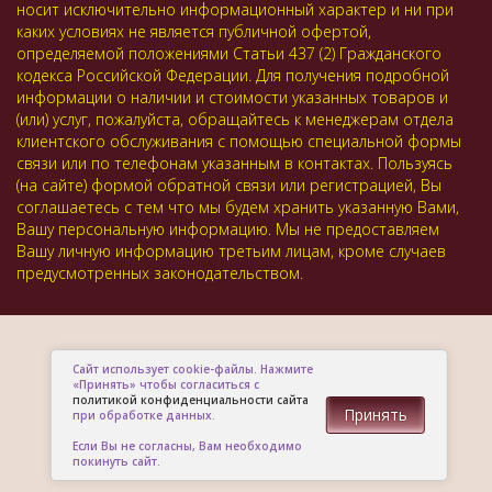
носит исключительно информационный характер и ни при
каких условиях не является публичной офертой,
определяемой положениями Статьи 437 (2) Гражданского
кодекса Российской Федерации. Для получения подробной
информации о наличии и стоимости указанных товаров и
(или) услуг, пожалуйста, обращайтесь к менеджерам отдела
клиентского обслуживания с помощью специальной формы
связи или по телефонам указанным в контактах. Пользуясь
(на сайте) формой обратной связи или регистрацией, Вы
соглашаетесь с тем что мы будем хранить указанную Вами,
Вашу персональную информацию. Мы не предоставляем
Вашу личную информацию третьим лицам, кроме случаев
предусмотренных законодательством.
Сайт использует cookie-файлы. Нажмите
«Принять» чтобы согласиться с
политикой конфиденциальности сайта
Принять
при обработке данных.
Если Вы не согласны, Вам необходимо
покинуть сайт.