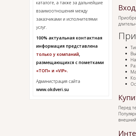
каталоге, а также за дальнейшие
Вход
взаимоотношения между
Приобр
заказчиками и исполнителями
длитель
услуг.
При
100% актуальная контактная
информация представлена
Ти
Вы
только у компаний
,
На
размещающихся с пометками
Ра
«ТОП» и «VIP».
Ма
Ко
Администрация сайта
Ос
www.okdveri.su
Купи
Перед т
Популяр
внешний
Инте