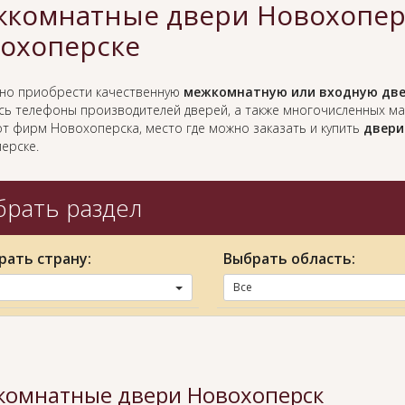
комнатные двери Новохоперс
охоперске
жно приобрести качественную
межкомнатную или входную две
есь телефоны производителей дверей, а также многочисленных м
от фирм Новохоперска, место где можно заказать и купить
двери
ерске.
рать раздел
рать страну:
Выбрать область:
Все
омнатные двери Новохоперск