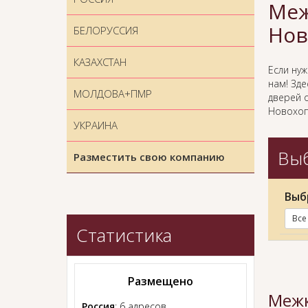
Меж
Нов
БЕЛОРУССИЯ
КАЗАХСТАН
Если ну
нам! Зд
МОЛДОВА+ПМР
дверей 
Новохоп
УКРАИНА
Выб
Разместить свою компанию
Выб
Все
Статистика
Размещено
Межк
Россия
: 6 адресов