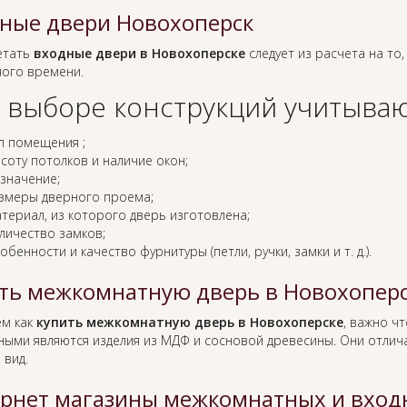
ные двери Новохоперск
етать
входные двери в Новохоперске
следует из расчета на то,
ного времени.
 выборе конструкций учитываю
п помещения ;
соту потолков и наличие окон;
значение;
змеры дверного проема;
териал, из которого дверь изготовлена;
личество замков;
обенности и качество фурнитуры (петли, ручки, замки и т. д.).
ть межкомнатную дверь в Новохопер
ем как
купить межкомнатную дверь в Новохоперске
, важно ч
ными являются изделия из МДФ и сосновой древесины. Они отлича
 вид.
рнет магазины межкомнатных и вход