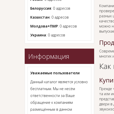
Компани
Белоруссия
: 0 адресов
провере
разных ц
Казахстан
: 0 адресов
качеств
Молдова+ПМР
: 0 адресов
можно н
выпуска
Украина
: 0 адресов
Прод
Совреме
Информация
многих 
Как
Уважаемые пользователи
Купи
Данный каталог является условно
бесплатным. Мы не несём
Прежде
та или и
ответственности за Ваше
предста
обращение к компаниям
двери в
звукоиз
размещённым в данном