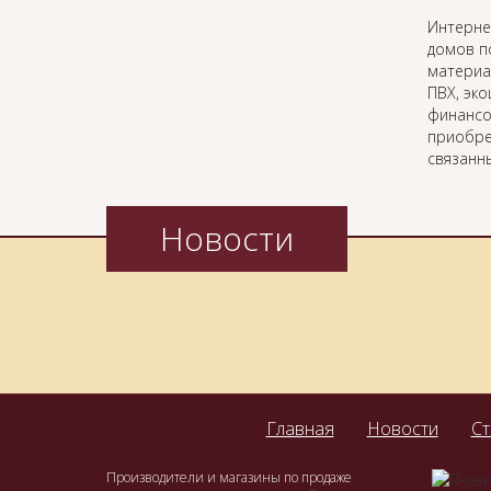
Интерн
домов п
материа
ПВХ, эк
финансо
приобре
связанн
Новости
Главная
Новости
Ст
Производители и магазины по продаже