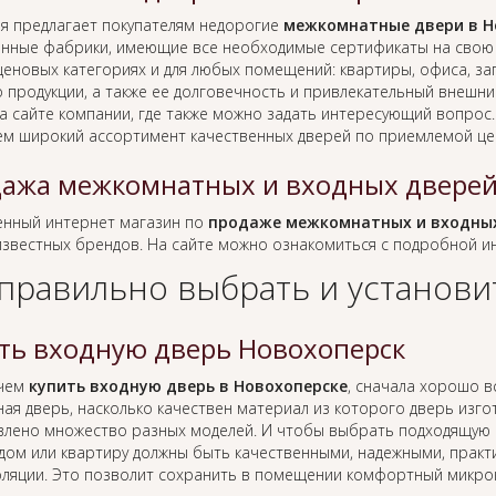
я предлагает покупателям недорогие
межкомнатные двери в Н
нные фабрики, имеющие все необходимые сертификаты на свою п
еновых категориях и для любых помещений: квартиры, офиса, заг
о продукции, а также ее долговечность и привлекательный внешн
а сайте компании, где также можно задать интересующий вопрос
ем широкий ассортимент качественных дверей по приемлемой це
ажа межкомнатных и входных дверей
нный интернет магазин по
продаже межкомнатных и входных
известных брендов. На сайте можно ознакомиться с подробной 
 правильно выбрать и установи
ть входную дверь Новохоперск
 чем
купить входную дверь в Новохоперске
, сначала хорошо в
ная дверь, насколько качествен материал из которого дверь изгото
влено множество разных моделей. И чтобы выбрать подходящую к
 дом или квартиру должны быть качественными, надежными, практ
оляции. Это позволит сохранить в помещении комфортный микро