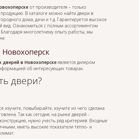
овохоперске
от производителя – только
родукцию. В каталоге можно найти двери в
ородного дома, дачи и т.д. Гарантируется высокое
ий вид. Ознакомиться с полным ассортиментом
. Благодаря многолетнему опыту работы, мы
не.
 Новохоперск
 дверей в Новохоперске
является дилером
информацией об интересующих товарах.
ть двери?
сё изучите, повыбирайте, изучите из чего сделана
влена. Так как сегодня, на рынке дверей -
онструкцию, нужно учесть ряд критериев. Входные
ичными, иметь высокие показатели тепло- и
климат.