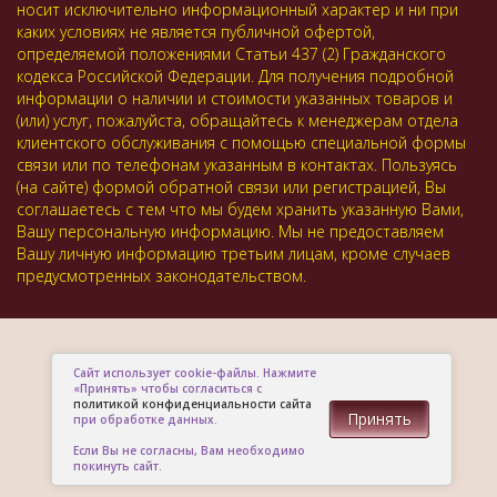
носит исключительно информационный характер и ни при
каких условиях не является публичной офертой,
определяемой положениями Статьи 437 (2) Гражданского
кодекса Российской Федерации. Для получения подробной
информации о наличии и стоимости указанных товаров и
(или) услуг, пожалуйста, обращайтесь к менеджерам отдела
клиентского обслуживания с помощью специальной формы
связи или по телефонам указанным в контактах. Пользуясь
(на сайте) формой обратной связи или регистрацией, Вы
соглашаетесь с тем что мы будем хранить указанную Вами,
Вашу персональную информацию. Мы не предоставляем
Вашу личную информацию третьим лицам, кроме случаев
предусмотренных законодательством.
Сайт использует cookie-файлы. Нажмите
«Принять» чтобы согласиться с
политикой конфиденциальности сайта
Принять
при обработке данных.
Если Вы не согласны, Вам необходимо
покинуть сайт.