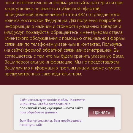
носит исключительно информационный характер и ни при
каких условиях не является публичной офертой,
определяемой положениями Статьи 437 (2) Гражданского
кодекса Российской Федерации. Для получения подробной
информации о наличии и стоимости указанных товаров и
(или) услуг, пожалуйста, обращайтесь к менеджерам отдела
клиентского обслуживания с помощью специальной формы
связи или по телефонам указанным в контактах. Пользуясь
(на сайте) формой обратной связи или регистрацией, Вы
соглашаетесь с тем что мы будем хранить указанную Вами,
Вашу персональную информацию. Мы не предоставляем
Вашу личную информацию третьим лицам, кроме случаев
предусмотренных законодательством.
Сайт использует cookie-файлы. Нажмите
«Принять» чтобы согласиться с
политикой конфиденциальности сайта
Принять
при обработке данных.
Если Вы не согласны, Вам необходимо
покинуть сайт.