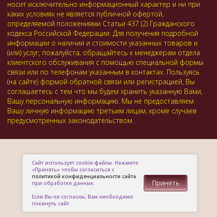
носит исключительно информационный характер и ни при
каких условиях не является публичной офертой,
определяемой положениями Статьи 437 (2) Гражданского
кодекса Российской Федерации. Для получения подробной
информации о наличии и стоимости указанных товаров и
(или) услуг, пожалуйста, обращайтесь к менеджерам отдела
клиентского обслуживания с помощью специальной формы
связи или по телефонам указанным в контактах. Пользуясь
(на сайте) формой обратной связи или регистрацией, Вы
соглашаетесь с тем что мы будем хранить указанную Вами,
Вашу персональную информацию. Мы не предоставляем
Вашу личную информацию третьим лицам, кроме случаев
предусмотренных законодательством.
Сайт использует cookie-файлы. Нажмите
«Принять» чтобы согласиться с
политикой конфиденциальности сайта
Принять
при обработке данных.
Если Вы не согласны, Вам необходимо
покинуть сайт.