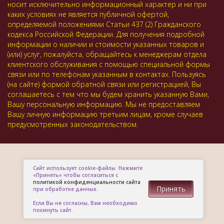
носит исключительно информационный характер и ни при
каких условиях не является публичной офертой,
определяемой положениями Статьи 437 (2) Гражданского
кодекса Российской Федерации. Для получения подробной
информации о наличии и стоимости указанных товаров и
(или) услуг, пожалуйста, обращайтесь к менеджерам отдела
клиентского обслуживания с помощью специальной формы
связи или по телефонам указанным в контактах. Пользуясь
(на сайте) формой обратной связи или регистрацией, Вы
соглашаетесь с тем что мы будем хранить указанную Вами,
Вашу персональную информацию. Мы не предоставляем
Вашу личную информацию третьим лицам, кроме случаев
предусмотренных законодательством.
Сайт использует cookie-файлы. Нажмите
«Принять» чтобы согласиться с
политикой конфиденциальности сайта
Принять
при обработке данных.
Если Вы не согласны, Вам необходимо
покинуть сайт.