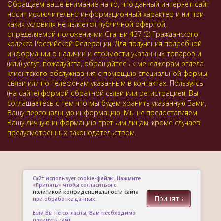
Обращаем ваше внимание на то, что данный интернет-сайт
носит исключительно информационный характер и ни при
каких условиях не является публичной офертой,
определяемой положениями Статьи 437 (2) Гражданского
кодекса Российской Федерации. Для получения подробной
информации о наличии и стоимости указанных товаров и
(или) услуг, пожалуйста, обращайтесь к менеджерам отдела
клиентского обслуживания с помощью специальной формы
связи или по телефонам указанным в контактах. Пользуясь
(на сайте) формой обратной связи или регистрацией, Вы
соглашаетесь с тем что мы будем хранить указанную Вами,
Вашу персональную информацию. Мы не предоставляем
Вашу личную информацию третьим лицам, кроме случаев
предусмотренных законодательством.
Сайт использует cookie-файлы. Нажмите
«Принять» чтобы согласиться с
политикой конфиденциальности сайта
Принять
при обработке данных.
Если Вы не согласны, Вам необходимо
покинуть сайт.