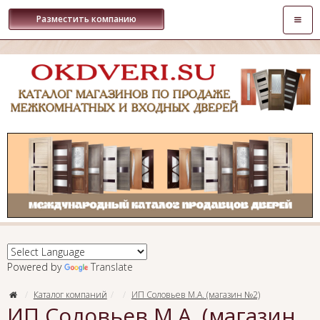
Откры
Разместить компанию
навиг
Powered by
Translate
Каталог компаний
ИП Соловьев М.А. (магазин №2)
ИП Соловьев М.А. (магазин